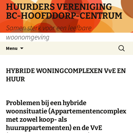
Ga
HUURDERS VERENIGING
naar
BC-HOOFDDORP-CENTRUM
de
inhoud
Samen sterk voor een leefbare
woonomgeving
Zoeken
Menu
naar:
HYBRIDE WONINGCOMPLEXEN VvE EN
HUUR
Problemen bij een hybride
woonsituatie (Appartementencomplex
met zowel koop- als
huurappartementen) en de VvE