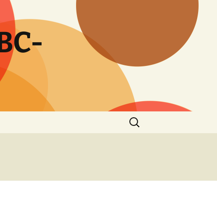
BC-
Zoeken
naar: