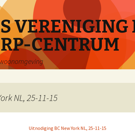
 VERENIGING 
RP-CENTRUM
e woonomgeving
ork NL, 25-11-15
Uitnodiging BC New York NL, 25-11-15