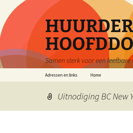
Ga
naar
de
HUURDERS
inhoud
HOOFDDO
Samen sterk voor een leefbar
Adressen en links
Home
Uitnodiging BC New Y