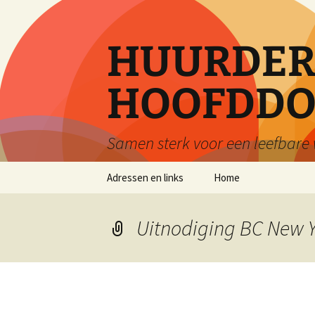
Ga
naar
de
HUURDERS
inhoud
HOOFDDO
Samen sterk voor een leefbar
Adressen en links
Home
Uitnodiging BC New Y