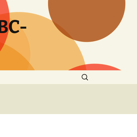
BC-
Zoeken
naar: