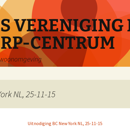
 VERENIGING 
RP-CENTRUM
e woonomgeving
ork NL, 25-11-15
Uitnodiging BC New York NL, 25-11-15