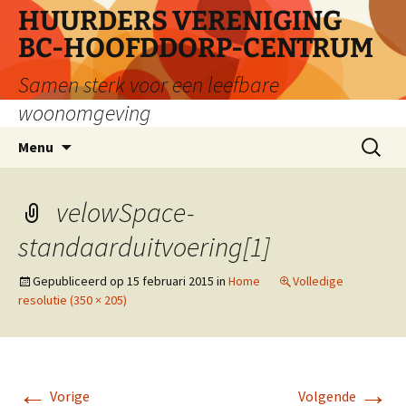
Ga
HUURDERS VERENIGING
naar
BC-HOOFDDORP-CENTRUM
de
inhoud
Samen sterk voor een leefbare
woonomgeving
Zoeken
Menu
naar:
velowSpace-
standaarduitvoering[1]
Gepubliceerd op
15 februari 2015
in
Home
Volledige
resolutie (350 × 205)
←
→
Vorige
Volgende