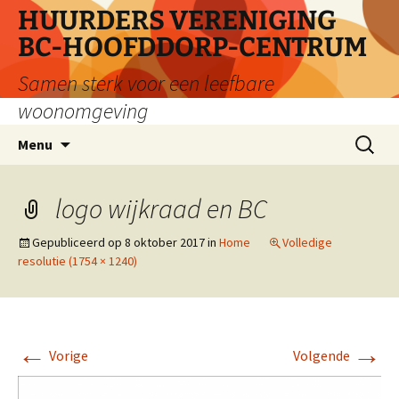
Ga
HUURDERS VERENIGING
naar
BC-HOOFDDORP-CENTRUM
de
inhoud
Samen sterk voor een leefbare
woonomgeving
Zoeken
Menu
naar:
logo wijkraad en BC
Gepubliceerd op
8 oktober 2017
in
Home
Volledige
resolutie (1754 × 1240)
←
→
Vorige
Volgende