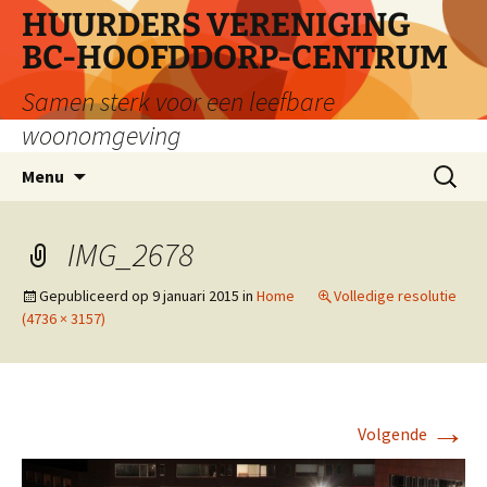
Ga
HUURDERS VERENIGING
naar
BC-HOOFDDORP-CENTRUM
de
inhoud
Samen sterk voor een leefbare
woonomgeving
Zoeken
Menu
naar:
IMG_2678
Gepubliceerd op
9 januari 2015
in
Home
Volledige resolutie
(4736 × 3157)
→
Volgende